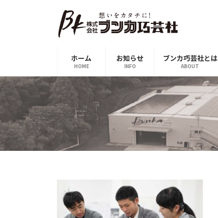
コ
ナ
ン
ビ
テ
ゲ
ン
ー
ツ
シ
ホーム
お知らせ
ブンカ巧芸社とは
へ
ョ
HOME
INFO
ABOUT
ス
ン
キ
に
ッ
移
プ
動