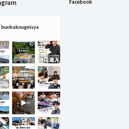
agram
Facebook
bunkakougeisya