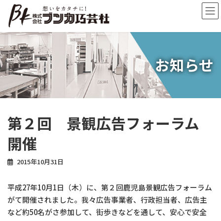
コ
ナ
ン
ビ
テ
ゲ
ン
ー
ツ
シ
へ
ョ
お知らせ
ス
ン
キ
に
ッ
移
プ
動
第２回 景観広告フォーラム
開催
2015年10月31日
平成27年10月1日（木）に、第２回鹿児島景観広告フォーラム
がて開催されました。我々広告事業者、行政担当者、広告主
など約50名がさ参加して、街歩きなどを通して、安心で安全