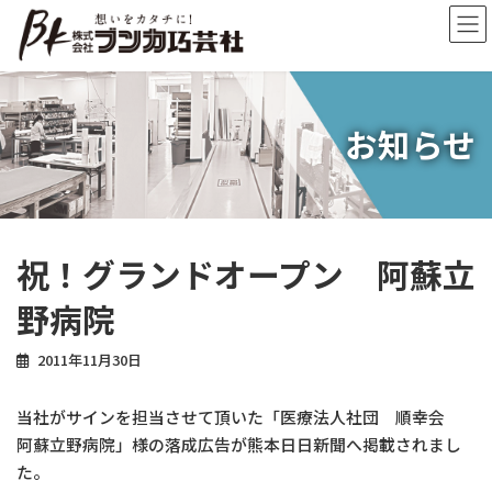
コ
ナ
ン
ビ
テ
ゲ
ン
ー
ツ
シ
へ
ョ
お知らせ
ス
ン
キ
に
ッ
移
プ
動
祝！グランドオープン 阿蘇立
野病院
2011年11月30日
当社がサインを担当させて頂いた「医療法人社団 順幸会
阿蘇立野病院」様の落成広告が熊本日日新聞へ掲載されまし
た。