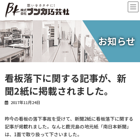
コ
ナ
ン
ビ
テ
ゲ
ン
ー
ツ
シ
へ
ョ
お知らせ
ス
ン
キ
に
ッ
移
プ
動
看板落下に関する記事が、新
聞2紙に掲載されました。
2017年11月24日
昨今の看板の落下事故を受けて、新聞2紙に看板落下に関する
記事が掲載れました。なんと鹿児島の地元紙「南日本新聞」
は、1面で取り扱って下さいました。