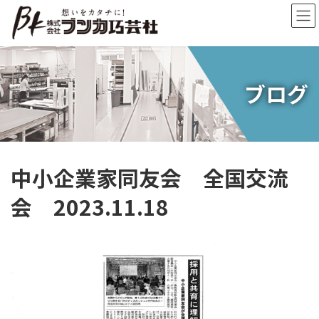
コ
ナ
ン
ビ
テ
ゲ
ン
ー
ツ
シ
へ
ョ
ブログ
ス
ン
キ
に
ッ
移
プ
動
中小企業家同友会 全国交流
会 2023.11.18