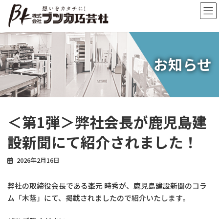
コ
ナ
ン
ビ
テ
ゲ
ン
ー
ツ
シ
へ
ョ
お知らせ
ス
ン
キ
に
ッ
移
プ
動
＜第1弾＞弊社会長が鹿児島建
設新聞にて紹介されました！
2026年2月16日
弊社の取締役会長である峯元 時秀が、鹿児島建設新聞のコラ
ム「木蔭」にて、掲載されましたので紹介いたします。