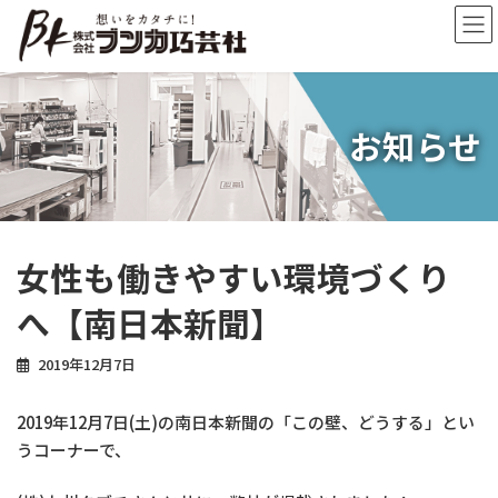
コ
ナ
ン
ビ
テ
ゲ
ン
ー
ツ
シ
へ
ョ
お知らせ
ス
ン
キ
に
ッ
移
プ
動
女性も働きやすい環境づくり
へ【南日本新聞】
2019年12月7日
2019年12月7日(土)の南日本新聞の「この壁、どうする」とい
うコーナーで、