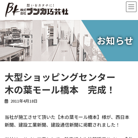
コ
ナ
ン
ビ
テ
ゲ
ン
ー
ツ
シ
へ
ョ
お知らせ
ス
ン
キ
に
ッ
移
プ
動
大型ショッピングセンター
木の葉モール橋本 完成！
2011年4月18日
当社が施工させて頂いた【木の葉モール橋本】様が、西日本
新聞、建設工業新聞、建設通信新聞に掲載されました！