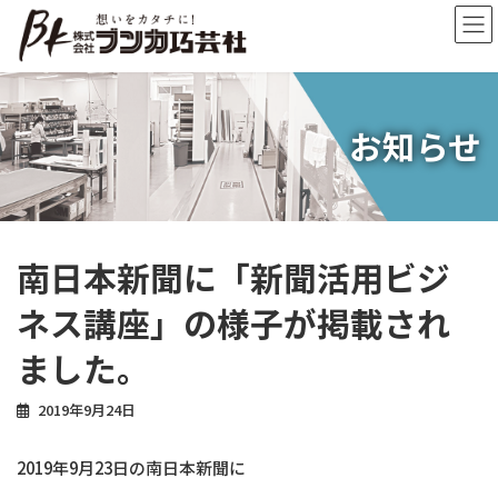
コ
ナ
ン
ビ
テ
ゲ
ン
ー
ツ
シ
へ
ョ
お知らせ
ス
ン
キ
に
ッ
移
プ
動
南日本新聞に「新聞活用ビジ
ネス講座」の様子が掲載され
ました。
2019年9月24日
2019年9月23日の南日本新聞に