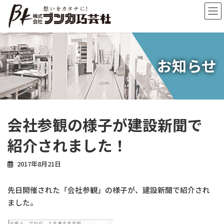
コ
ナ
ン
ビ
テ
ゲ
ン
ー
ツ
シ
へ
ョ
お知らせ
ス
ン
キ
に
ッ
移
プ
動
会社参観の様子が建設新聞で
紹介されました！
2017年8月21日
先日開催された「会社参観」の様子が、建設新聞で紹介され
ました。