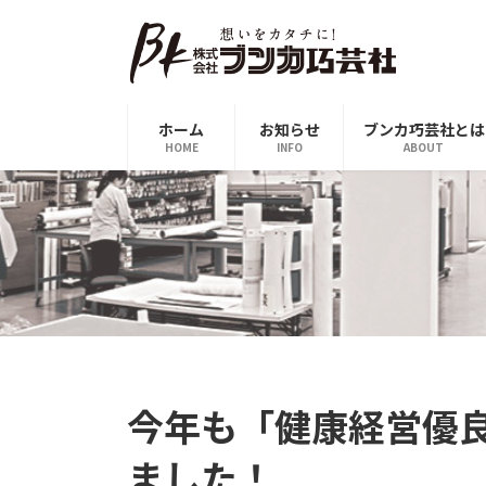
コ
ナ
ン
ビ
テ
ゲ
ン
ー
ツ
シ
ホーム
お知らせ
ブンカ巧芸社とは
へ
ョ
HOME
INFO
ABOUT
ス
ン
キ
に
ッ
移
プ
動
今年も「健康経営優
ました！