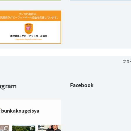
プラ
agram
Facebook
bunkakougeisya