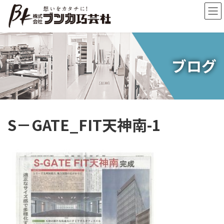
コ
ナ
ン
ビ
テ
ゲ
ン
ー
ツ
シ
へ
ョ
ブログ
ス
ン
キ
に
ッ
移
プ
動
S－GATE_FIT天神南-1