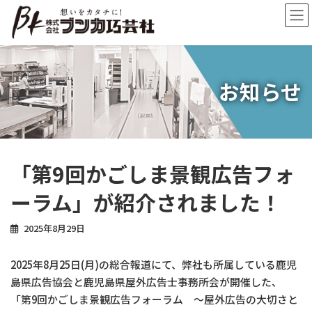
コ
ナ
ン
ビ
テ
ゲ
ン
ー
ツ
シ
へ
ョ
お知らせ
ス
ン
キ
に
ッ
移
プ
動
「第9回かごしま景観広告フォ
ーラム」が紹介されました！
2025年8月29日
2025年8月25日(月)の総合報道にて、弊社も所属している鹿児
島県広告協会と鹿児島県屋外広告士事務所会が開催した、
「第9回かごしま景観広告フォーラム ～屋外広告の大切さと