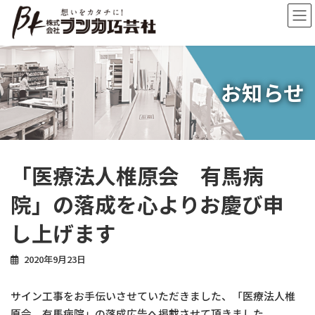
コ
ナ
ン
ビ
テ
ゲ
ン
ー
ツ
シ
へ
ョ
お知らせ
ス
ン
キ
に
ッ
移
プ
動
「医療法人椎原会 有馬病
院」の落成を心よりお慶び申
し上げます
2020年9月23日
サイン工事をお手伝いさせていただきました、「医療法人椎
原会 有馬病院」の落成広告へ掲載させて頂きました。