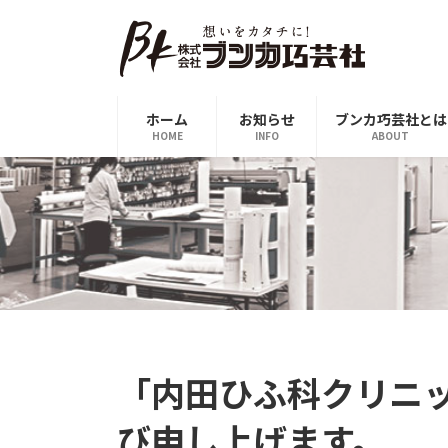
コ
ナ
ン
ビ
テ
ゲ
ン
ー
ツ
シ
ホーム
お知らせ
ブンカ巧芸社とは
へ
ョ
HOME
INFO
ABOUT
ス
ン
キ
に
ッ
移
プ
動
「内田ひふ科クリニ
び申し上げます。