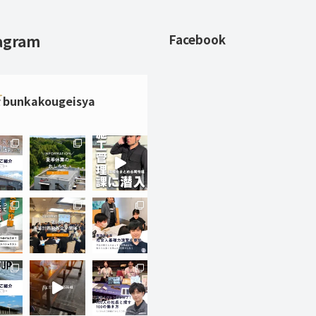
agram
Facebook
bunkakougeisya