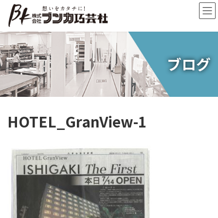
コ
ナ
ン
ビ
テ
ゲ
ン
ー
ツ
シ
へ
ョ
ブログ
ス
ン
キ
に
ッ
移
プ
動
HOTEL_GranView-1