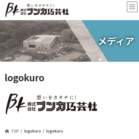
コ
ナ
ン
ビ
テ
ゲ
ン
ー
ツ
シ
へ
ョ
メディア
ス
ン
キ
に
ッ
移
プ
動
logokuro
TOP
logokuro
logokuro