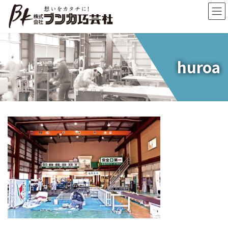
コ
ナ
ン
ビ
テ
ゲ
ン
ー
ツ
シ
へ
ョ
huroa
ス
ン
キ
に
ッ
移
プ
動