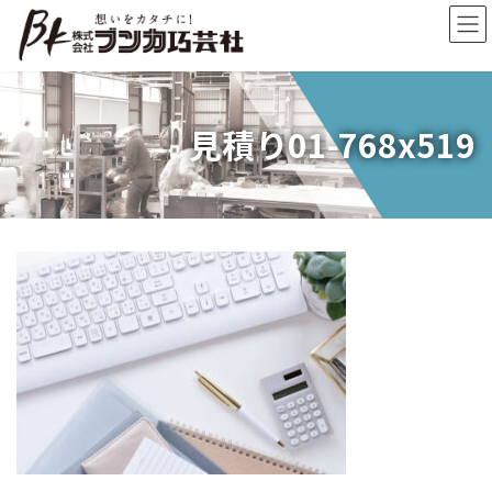
コ
ナ
ン
ビ
テ
ゲ
ン
ー
ツ
シ
へ
ョ
見積り01-768x519
ス
ン
キ
に
ッ
移
プ
動