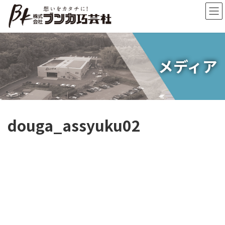
コ
ナ
ン
ビ
テ
ゲ
ン
ー
ツ
シ
へ
ョ
メディア
ス
ン
キ
に
ッ
移
プ
動
douga_assyuku02
動
画
プ
レ
ー
ヤ
ー