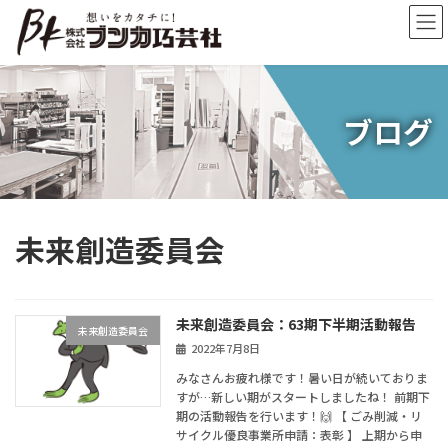
コ
ナ
ン
ビ
テ
ゲ
ン
ー
ツ
シ
へ
ョ
ブログ
ス
ン
キ
に
ッ
移
プ
動
未来創造委員会
未来創造委員会：63期下半期活動報告
未来創造委員会
2022年7月8日
みなさんお疲れ様です！暑い日が続いておりま
すが…新しい期がスタートしましたね！ 前期下
期の活動報告を行います！🙌 【 ごみ削減・リ
サイクル優良事業所申請：表彰 】 上期から申