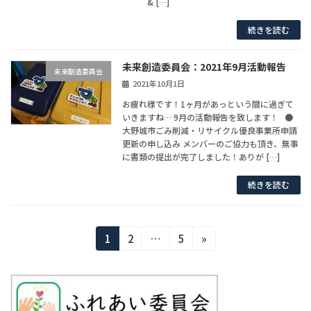
& […]
続きを読む
未来創造委員会：2021年9月活動報告
未来創造委員会
2021年10月1日
お疲れ様です！1ヶ月があっという間に過ぎて
いきますね… 9月の活動報告を致します！ ●
大野城市ごみ削減・リサイクル優良事業所申請
更新の申し込み メンバーのご協力も頂き、無事
に書類の提出が完了しました！ありが […]
続きを読む
投
固
固
固
1
2
…
5
»
定
定
定
稿
ペ
ペ
ペ
ー
ー
ー
の
ジ
ジ
ジ