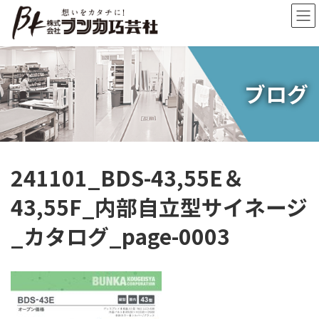
コ
ナ
ン
ビ
テ
ゲ
ン
ー
ツ
シ
へ
ョ
ブログ
ス
ン
キ
に
ッ
移
プ
動
241101_BDS-43,55E＆
43,55F_内部自立型サイネージ
_カタログ_page-0003