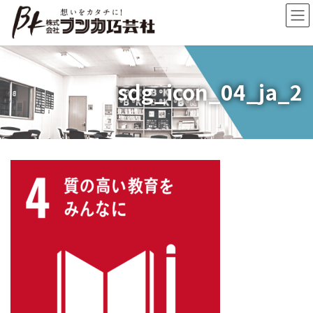
コ
ナ
ン
ビ
テ
ゲ
ン
ー
ツ
シ
へ
ョ
sdg_icon_04_ja_2
ス
ン
キ
に
ッ
移
プ
動