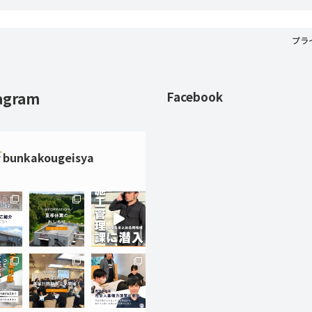
プラ
agram
Facebook
bunkakougeisya