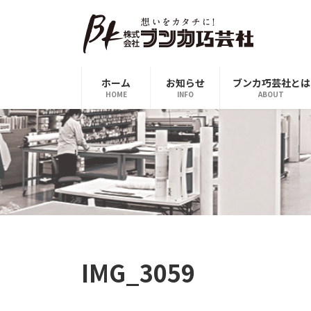
コ
ナ
ン
ビ
テ
ゲ
ン
ー
ツ
シ
ホーム
お知らせ
ブンカ巧芸社とは
へ
ョ
HOME
INFO
ABOUT
ス
ン
キ
に
ッ
移
プ
動
IMG_3059