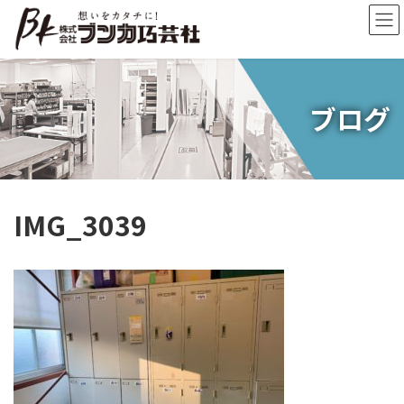
コ
ナ
ン
ビ
テ
ゲ
ン
ー
ツ
シ
へ
ョ
ブログ
ス
ン
キ
に
ッ
移
プ
動
IMG_3039