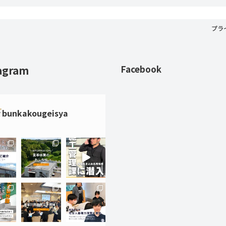
プラ
agram
Facebook
bunkakougeisya