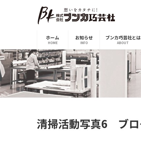
コ
ナ
ン
ビ
テ
ゲ
ン
ー
ツ
シ
ホーム
お知らせ
ブンカ巧芸社とは
へ
ョ
HOME
INFO
ABOUT
ス
ン
キ
に
ッ
移
プ
動
清掃活動写真6 ブロ