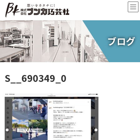
コ
ナ
ン
ビ
テ
ゲ
ン
ー
ツ
シ
へ
ョ
ブログ
ス
ン
キ
に
ッ
移
プ
動
S__690349_0