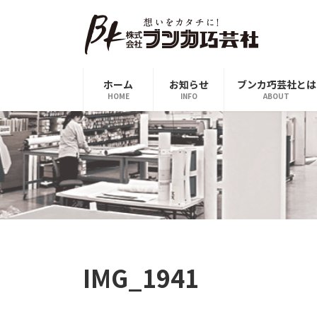
コ
ナ
ン
ビ
テ
ゲ
ン
ー
ツ
シ
ホーム
お知らせ
ブンカ巧芸社とは
へ
ョ
HOME
INFO
ABOUT
ス
ン
キ
に
ッ
移
プ
動
IMG_1941