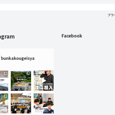
プラ
agram
Facebook
bunkakougeisya