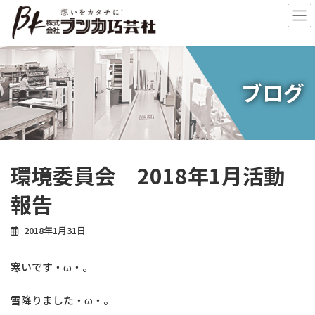
コ
ナ
ン
ビ
テ
ゲ
ン
ー
ツ
シ
へ
ョ
ブログ
ス
ン
キ
に
ッ
移
プ
動
環境委員会 2018年1月活動
報告
2018年1月31日
寒いです・ω・。
雪降りました・ω・。