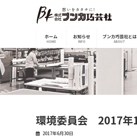
コ
ナ
ン
ビ
テ
ゲ
ン
ー
ツ
シ
ホーム
お知らせ
ブンカ巧芸社とは
へ
ョ
HOME
INFO
ABOUT
ス
ン
キ
に
ッ
移
プ
動
環境委員会 2017年
2017年6月30日