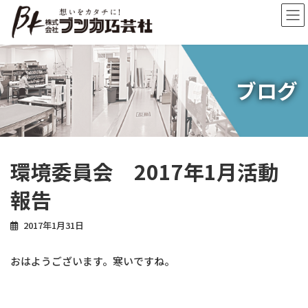
コ
ナ
ン
ビ
テ
ゲ
ン
ー
ツ
シ
へ
ョ
ブログ
ス
ン
キ
に
ッ
移
プ
動
環境委員会 2017年1月活動
報告
2017年1月31日
おはようございます。寒いですね。