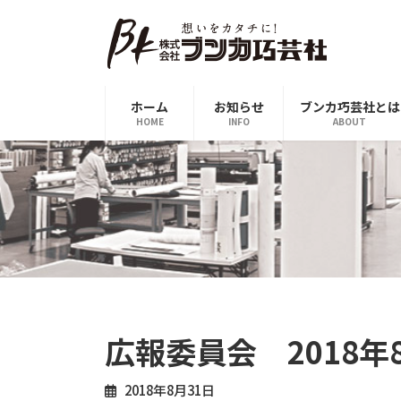
コ
ナ
ン
ビ
テ
ゲ
ン
ー
ツ
シ
ホーム
お知らせ
ブンカ巧芸社とは
へ
ョ
HOME
INFO
ABOUT
ス
ン
キ
に
ッ
移
プ
動
広報委員会 2018年
2018年8月31日