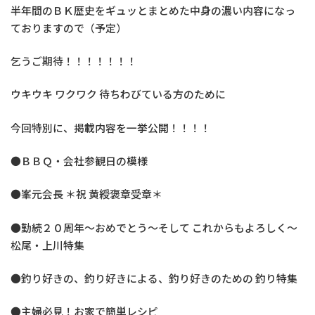
半年間のＢＫ歴史をギュッとまとめた中身の濃い内容になっ
ておりますので（予定）
乞うご期待！！！！！！！
ウキウキ ワクワク 待ちわびている方のために
今回特別に、掲載内容を一挙公開！！！！
●ＢＢＱ・会社参観日の模様
●峯元会長 ＊祝 黄綬褒章受章＊
●勤続２０周年～おめでとう～そして これからもよろしく～
松尾・上川特集
●釣り好きの、釣り好きによる、釣り好きのための 釣り特集
●主婦必見！お家で簡単レシピ