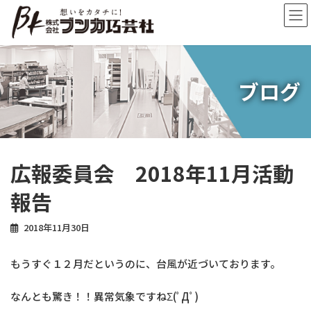
コ
ナ
ン
ビ
テ
ゲ
ン
ー
ツ
シ
へ
ョ
ブログ
ス
ン
キ
に
ッ
移
プ
動
広報委員会 2018年11月活動
報告
2018年11月30日
もうすぐ１２月だというのに、台風が近づいております。
なんとも驚き！！異常気象ですねΣ(ﾟДﾟ)