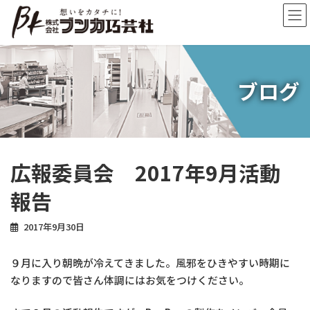
コ
ナ
ン
ビ
テ
ゲ
ン
ー
ツ
シ
へ
ョ
ブログ
ス
ン
キ
に
ッ
移
プ
動
広報委員会 2017年9月活動
報告
2017年9月30日
９月に入り朝晩が冷えてきました。風邪をひきやすい時期に
なりますので皆さん体調にはお気をつけください。