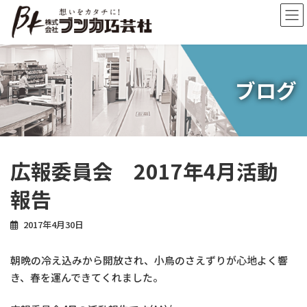
コ
ナ
ン
ビ
テ
ゲ
ン
ー
ツ
シ
へ
ョ
ブログ
ス
ン
キ
に
ッ
移
プ
動
広報委員会 2017年4月活動
報告
2017年4月30日
朝晩の冷え込みから開放され、小鳥のさえずりが心地よく響
き、春を運んできてくれました。