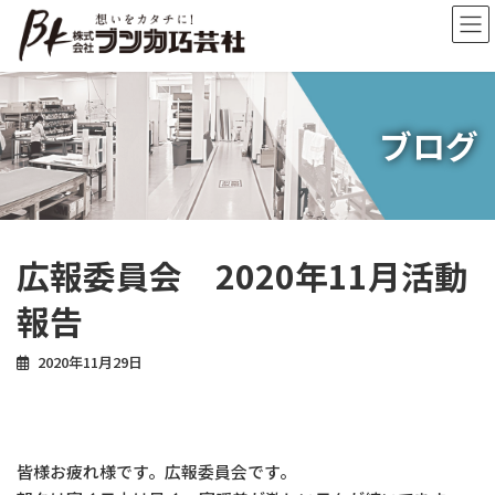
コ
ナ
ン
ビ
テ
ゲ
ン
ー
ツ
シ
へ
ョ
ブログ
ス
ン
キ
に
ッ
移
プ
動
広報委員会 2020年11月活動
報告
2020年11月29日
皆様お疲れ様です。広報委員会です。