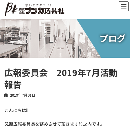
コ
ナ
ン
ビ
テ
ゲ
ン
ー
ツ
シ
へ
ョ
ブログ
ス
ン
キ
に
ッ
移
プ
動
広報委員会 2019年7月活動
報告
2019年7月31日
こんにちは!!
61期広報委員長を務めさせて頂きます竹之内です。