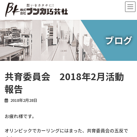
コ
ナ
ン
ビ
テ
ゲ
ン
ー
ツ
シ
へ
ョ
ブログ
ス
ン
キ
に
ッ
移
プ
動
共育委員会 2018年2月活動
報告
2018年2月28日
お疲れ様です。
オリンピックでカーリングにはまった、共育委員会の五反で