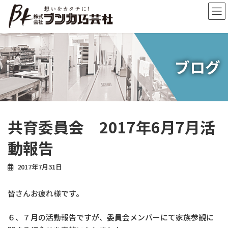
コ
ナ
ン
ビ
テ
ゲ
ン
ー
ツ
シ
へ
ョ
ブログ
ス
ン
キ
に
ッ
移
プ
動
共育委員会 2017年6月7月活
動報告
2017年7月31日
皆さんお疲れ様です。
６、７月の活動報告ですが、委員会メンバーにて家族参観に