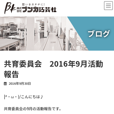
コ
ナ
ン
ビ
テ
ゲ
ン
ー
ツ
シ
へ
ョ
ブログ
ス
ン
キ
に
ッ
移
プ
動
共育委員会 2016年9月活動
報告
2016年9月30日
|^・ω・)/こんにちは♪
共育委員会の9月の活動報告です。