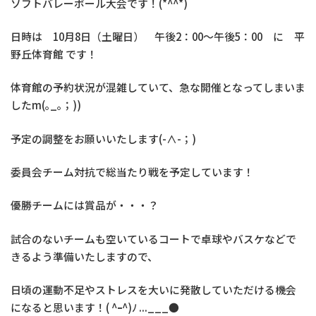
ソフトバレーボール大会です！(*^^*)
日時は 10月8日（土曜日） 午後2：00～午後5：00 に 平
野丘体育館 です！
体育館の予約状況が混雑していて、急な開催となってしまいま
したm(｡_｡；))
予定の調整をお願いいたします(-∧-；)
委員会チーム対抗で総当たり戦を予定しています！
優勝チームには賞品が・・・？
試合のないチームも空いているコートで卓球やバスケなどで
きるよう準備いたしますので、
日頃の運動不足やストレスを大いに発散していただける機会
になると思います！( ^ｰ^)ﾉ ...___●