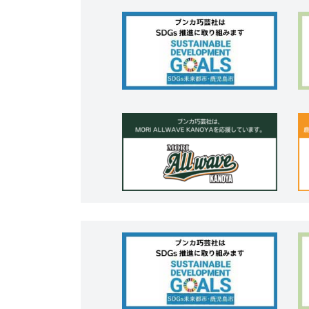
コ
ナ
ン
ビ
テ
ゲ
ン
ー
ツ
シ
へ
ョ
ス
ン
キ
に
ッ
移
プ
動