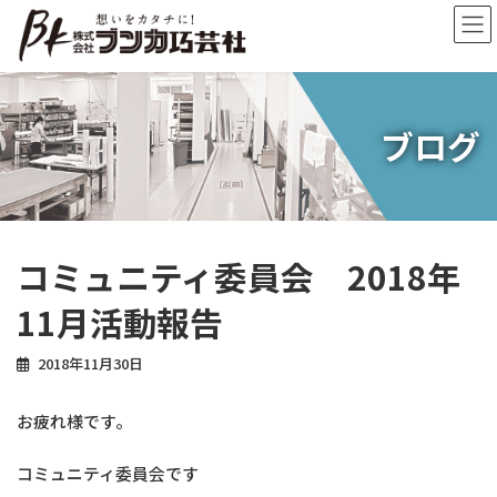
コ
ナ
ン
ビ
テ
ゲ
ン
ー
ツ
シ
へ
ョ
ブログ
ス
ン
キ
に
ッ
移
プ
動
コミュニティ委員会 2018年
11月活動報告
2018年11月30日
お疲れ様です。
コミュニティ委員会です