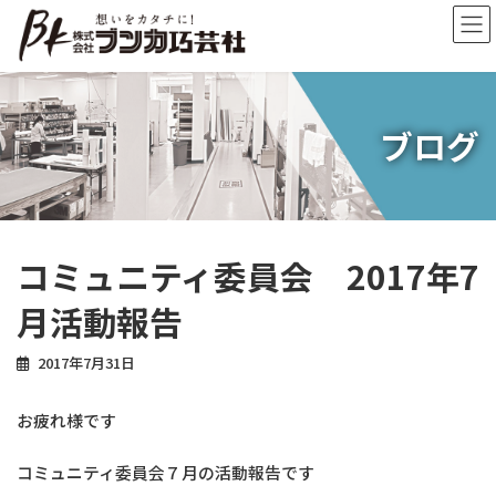
コ
ナ
ン
ビ
テ
ゲ
ン
ー
ツ
シ
へ
ョ
ブログ
ス
ン
キ
に
ッ
移
プ
動
コミュニティ委員会 2017年7
月活動報告
2017年7月31日
お疲れ様です
コミュニティ委員会７月の活動報告です