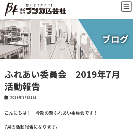
コ
ナ
ン
ビ
テ
ゲ
ン
ー
ツ
シ
へ
ョ
ブログ
ス
ン
キ
に
ッ
移
プ
動
ふれあい委員会 2019年7月
活動報告
2019年7月31日
こんにちは！ 今期の新ふれあい委員会です！
7月の活動報告になります。