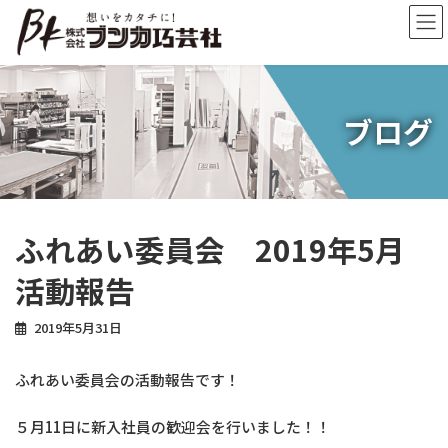
コ
ナ
ン
ビ
テ
ゲ
ン
ー
ツ
シ
へ
ョ
ブログ
ス
ン
キ
に
ッ
移
プ
動
ふれあい委員会 2019年5月
活動報告
2019年5月31日
ふれあい委員会の活動報告です！
５月11日に新入社員の歓迎会を行いました！！