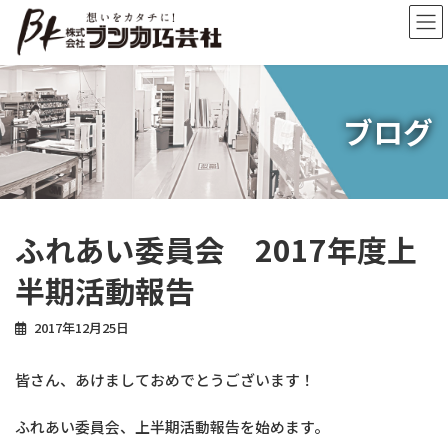
コ
ナ
ン
ビ
テ
ゲ
ン
ー
ツ
シ
へ
ョ
ブログ
ス
ン
キ
に
ッ
移
プ
動
ふれあい委員会 2017年度上
半期活動報告
2017年12月25日
皆さん、あけましておめでとうございます！
ふれあい委員会、上半期活動報告を始めます。