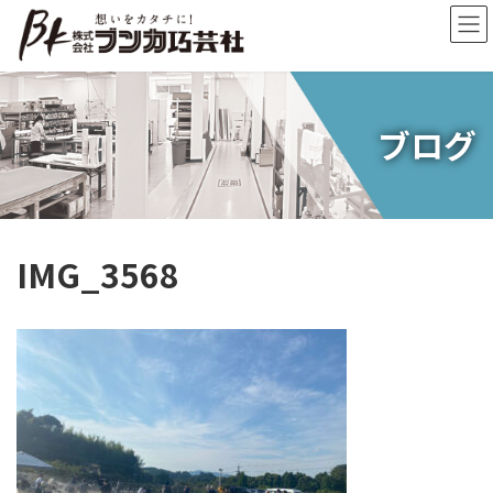
コ
ナ
ン
ビ
テ
ゲ
ン
ー
ツ
シ
へ
ョ
ブログ
ス
ン
キ
に
ッ
移
プ
動
IMG_3568