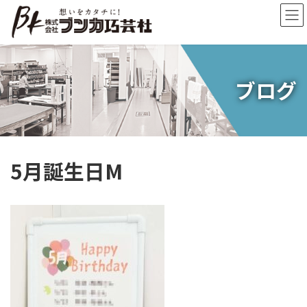
コ
ナ
ン
ビ
テ
ゲ
ン
ー
ツ
シ
へ
ョ
ブログ
ス
ン
キ
に
ッ
移
プ
動
5月誕生日M