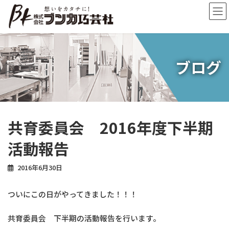
コ
ナ
ン
ビ
テ
ゲ
ン
ー
ツ
シ
へ
ョ
ブログ
ス
ン
キ
に
ッ
移
プ
動
共育委員会 2016年度下半期
活動報告
2016年6月30日
ついにこの日がやってきました！！！
共育委員会 下半期の活動報告を行います。