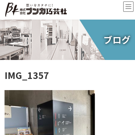
コ
ナ
ン
ビ
テ
ゲ
ン
ー
ツ
シ
へ
ョ
ブログ
ス
ン
キ
に
ッ
移
プ
動
IMG_1357